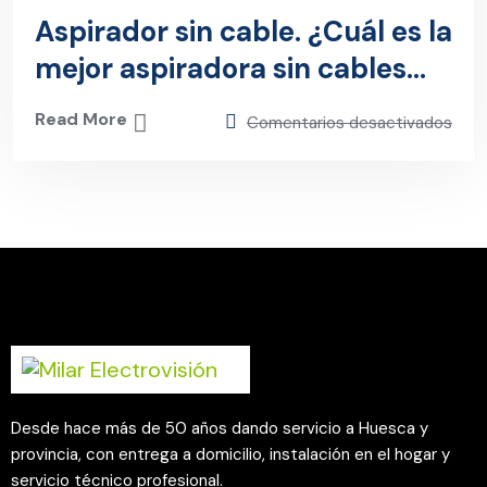
Aspirador sin cable. ¿Cuál es la
mejor aspiradora sin cables
para comprar?
Read More
Comentarios desactivados
Desde hace más de 50 años dando servicio a Huesca y
provincia, con entrega a domicilio, instalación en el hogar y
servicio técnico profesional.