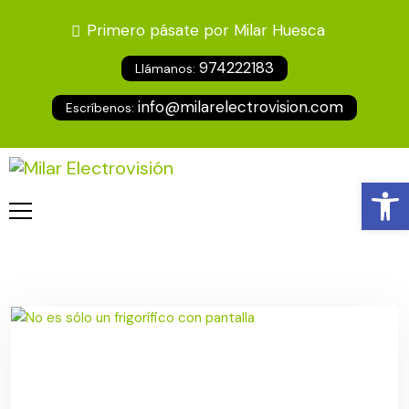
Primero pásate por Milar Huesca
974222183
Llámanos:
info@milarelectrovision.com
Escríbenos:
Ab