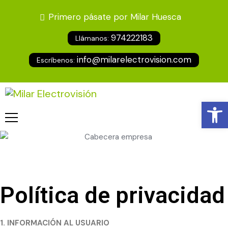
Primero pásate por Milar Huesca
974222183
Llámanos:
info@milarelectrovision.com
Escríbenos:
Ab
Política de privacidad
1. INFORMACIÓN AL USUARIO