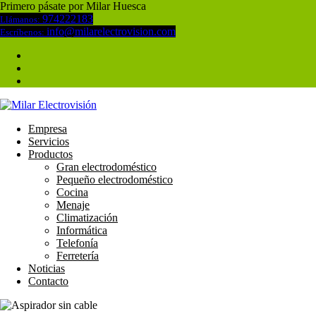
Primero pásate por Milar Huesca
974222183
Llámanos:
info@milarelectrovision.com
Escríbenos:
Empresa
Servicios
Productos
Gran electrodoméstico
Pequeño electrodoméstico
Cocina
Menaje
Climatización
Informática
Telefonía
Ferretería
Noticias
Contacto