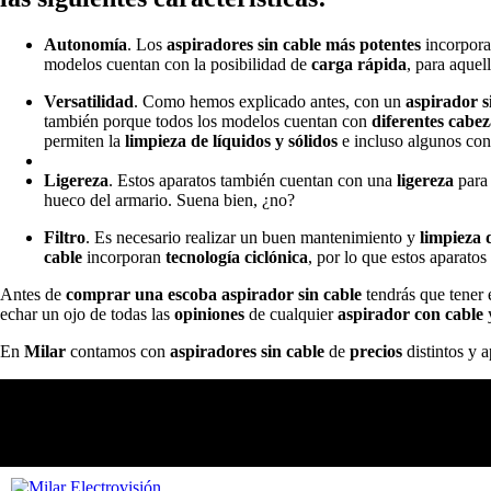
Autonomía
. Los
aspiradores sin cable más potentes
incorpor
modelos cuentan con la posibilidad de
carga rápida
, para aque
Versatilidad
. Como hemos explicado antes, con un
aspirador s
también porque todos los modelos cuentan con
diferentes cabez
permiten la
limpieza de líquidos y sólidos
e incluso algunos co
Ligereza
. Estos aparatos también cuentan con una
ligereza
para
hueco del armario. Suena bien, ¿no?
Filtro
. Es necesario realizar un buen mantenimiento y
limpieza d
cable
incorporan
tecnología ciclónica
, por lo que estos aparato
Antes de
comprar una escoba aspirador sin cable
tendrás que tener 
echar un ojo de todas las
opiniones
de cualquier
aspirador con cable
y
En
Milar
contamos con
aspiradores sin cable
de
precios
distintos y a