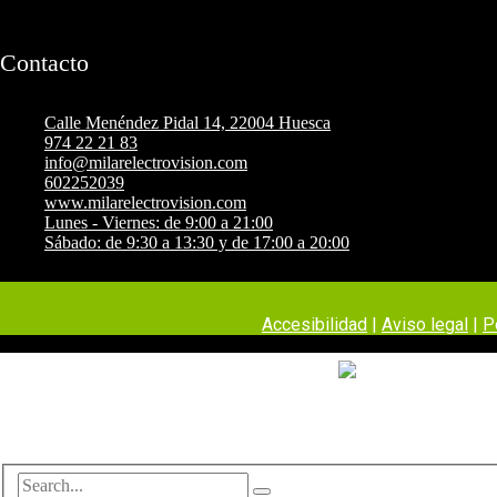
Contacto
Calle Menéndez Pidal 14, 22004 Huesca
974 22 21 83
info@milarelectrovision.com
602252039
www.milarelectrovision.com
Lunes - Viernes: de 9:00 a 21:00
Sábado: de 9:30 a 13:30 y de 17:00 a 20:00
Accesibilidad
|
Aviso legal
|
P