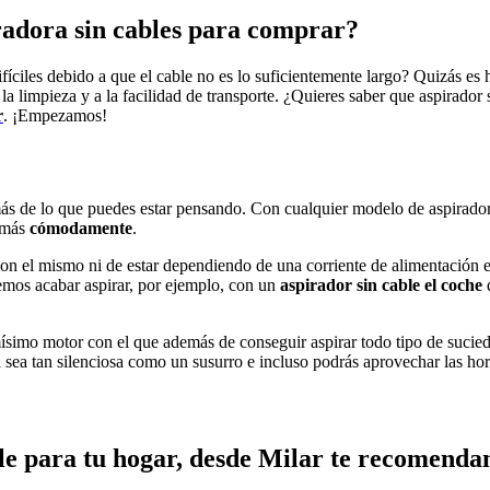
iradora sin cables para comprar?
fíciles debido a que el cable no es lo suficientemente largo? Quizás es
 la limpieza y a la facilidad de transporte. ¿Quieres saber que aspirado
r
. ¡Empezamos!
s de lo que puedes estar pensando. Con cualquier modelo de aspirador
o más
cómodamente
.
con el mismo ni de estar dependiendo de una corriente de alimentación e
emos acabar aspirar, por ejemplo, con un
aspirador sin cable el coche
ísimo motor con el que además de conseguir aspirar todo tipo de sucie
 sea tan silenciosa como un susurro e incluso podrás aprovechar las hor
le
para tu hogar, desde
Milar
te recomendam